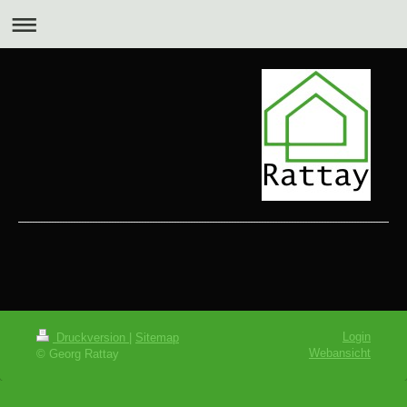
Login
Druckversion
|
Sitemap
Webansicht
© Georg Rattay